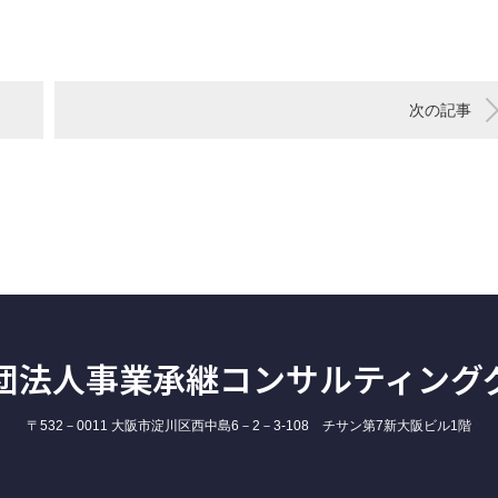
次の記事
団法人事業承継コンサルティング
〒532－0011 大阪市淀川区西中島6－2－3-108 チサン第7新大阪ビル1階