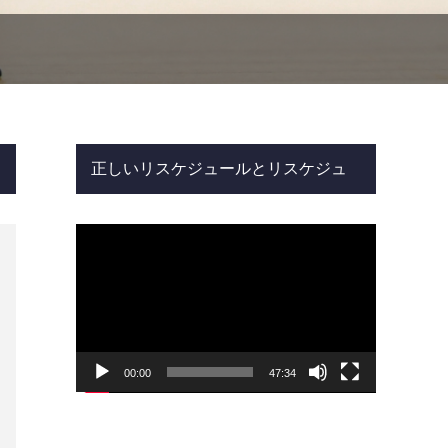
正しいリスケジュールとリスケジュ
ール脱出成功事例
動
画
プ
レ
ー
ヤ
ー
00:00
47:34