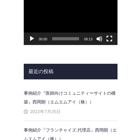
プ
レ
ー
ヤ
ー
00:00
06:13
最近の投稿
事例紹介『医師向けコミュニティーサイトの構
築』西岡朗（エムエムアイ（株））
2022年7月25日
事例紹介『フランチャイズ,代理店』西岡朗（エ
ムエムアイ（株））