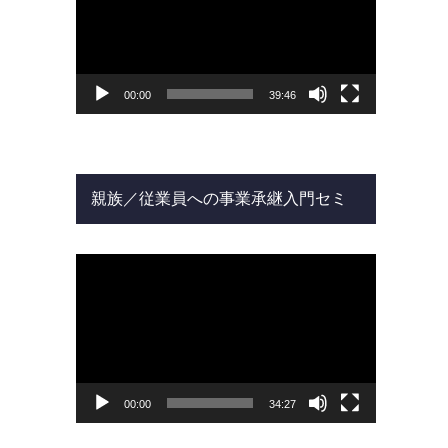
ー
ヤ
ー
00:00
39:46
親族／従業員への事業承継入門セミ
ナー
動
画
プ
レ
ー
ヤ
ー
00:00
34:27