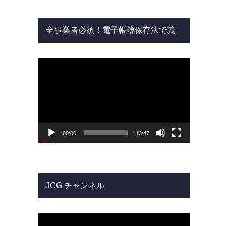
全事業者必須！電子帳簿保存法で義
務化される内容
動
画
プ
レ
ー
ヤ
ー
00:00
13:47
JCG チャンネル
動
画