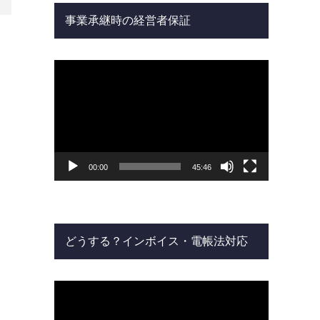
事業承継時の経営者保証
動
画
プ
レ
ー
ヤ
ー
00:00
45:46
どうする？インボイス・電帳法対応
動
画
プ
レ