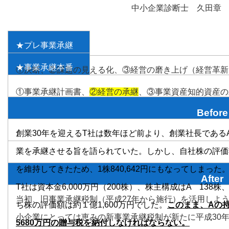
中小企業診断士 久田章
★プレ事業承継
★事業承継本番
①決断、②課題の見える化、③経営の磨き上げ（経営革新
①事業承継計画書、
②経営の承継
、③事業資産知的資産の
Before
創業30年を迎えるT社は数年ほど前より、創業社長である
業を承継させる旨を語られていた。しかし、自社株の評価額
を維持してきたため、1株840,642円にもなってしまった
After
T社は資本金6,000万円（200株）、株主構成はA 138
当初、旧事業承継税制（平成27年から施行）を活用しよ
ち株の評価額は約１億1,600万円でした。
このまま、Aの持
小企業にとっては恵みの新事業承継税制が新たに平成30
5680万円の贈与税を納付しなければならない。