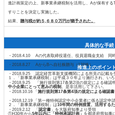
進計画策定の上、新事業承継税制を活用し、Aが保有する
すりことを決定し実施した。
結果、
贈与税が約５,６８０万円が猶予された。
具体的な手続
・2018.4.10 Aの代表取締役退任、役員退職金支給 
・2018.8.27 AからBへ自社株贈与（138株）
推進上のポイン
・2018.9.25 認定経営革新支援機関による所見の記載
１．「新事業承継税制」は平成３０年より施行され、いろ
・2018.9.25 「施行規則第17条第2項の規定による確
中小企業にとって恵みの税制
。是非活用して下さい。
・2018.10.16 「
施行規則第17条第4項の規定による確認書
・2018.12.19 「第一種特例認定中小企業者に係る認定
２．「新事業承継税制」は
10年間の特例措置、活用する
・2019.2.12 「
認定書
」を大阪府知事より受領
①H30年から
5年以内に「特例承認計画」
を都道府県知事