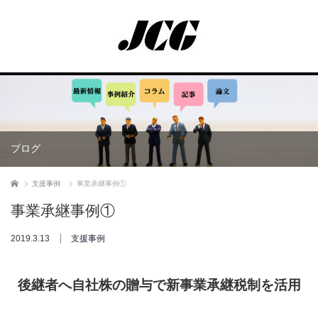
ブログ
ホーム
支援事例
事業承継事例①
事業承継事例①
2019.3.13
支援事例
後継者へ自社株の贈与で新事業承継税制を活用